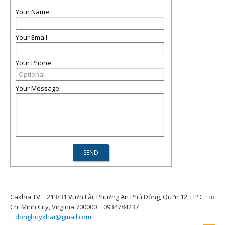
Your Name:
Your Email:
Your Phone:
Your Message:
Cakhia TV
213/31 Vu?n Lài, Phu?ng An Phú Ðông, Qu?n 12, H? C, Ho
Chi Minh City, Virginia 700000
0934784237
donghuykhai@gmail.com