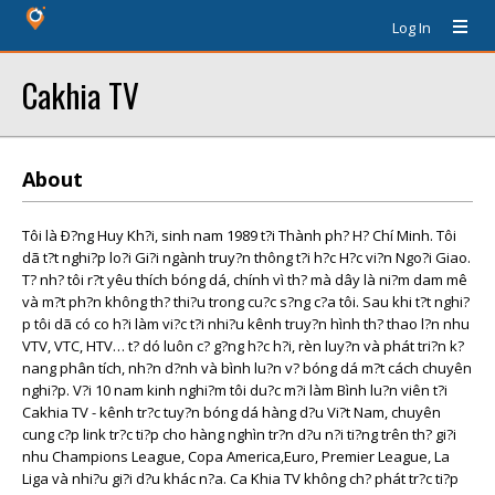
Log In
Cakhia TV
About
Tôi là Ð?ng Huy Kh?i, sinh nam 1989 t?i Thành ph? H? Chí Minh. Tôi
dã t?t nghi?p lo?i Gi?i ngành truy?n thông t?i h?c H?c vi?n Ngo?i Giao.
T? nh? tôi r?t yêu thích bóng dá, chính vì th? mà dây là ni?m dam mê
và m?t ph?n không th? thi?u trong cu?c s?ng c?a tôi. Sau khi t?t nghi?
p tôi dã có co h?i làm vi?c t?i nhi?u kênh truy?n hình th? thao l?n nhu
VTV, VTC, HTV… t? dó luôn c? g?ng h?c h?i, rèn luy?n và phát tri?n k?
nang phân tích, nh?n d?nh và bình lu?n v? bóng dá m?t cách chuyên
nghi?p. V?i 10 nam kinh nghi?m tôi du?c m?i làm Bình lu?n viên t?i
Cakhia TV - kênh tr?c tuy?n bóng dá hàng d?u Vi?t Nam, chuyên
cung c?p link tr?c ti?p cho hàng nghìn tr?n d?u n?i ti?ng trên th? gi?i
nhu Champions League, Copa America,Euro, Premier League, La
Liga và nhi?u gi?i d?u khác n?a. Ca Khia TV không ch? phát tr?c ti?p