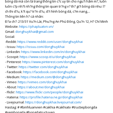
bóng dá mà còn là trang thông tin c?c uy tín cho ngu?i hâm m?, luôn
luôn c?p nh?t nh?ng thông tin quan tr?ng v? th? gi?i bóng dá nhu: l?
ch thi d?u, k?t qu? tr?n d?u, d?i hình bóng dá, c?m nang,...
Thông tin liên h? cá nhân:
Ð?a ch?: 213/31 Vu?n Lài, Phu?ng An Phú Ðông, Qu?n 12, H? Chí Minh
Website:
https://phapluatvn.vn/
Gmail:
donghuykhai@gmail.com
Social:
-Reddit:
https://www.reddit.com/user/donghuykhai
- Issuu:
https://issuu.com/donghuykhai
- Linkedin:
https://www.linkedin.com/in/donghuykhai
- Scoopit:
https://www.scoop.it/u/donghuykhai
- Pinterest:
https://www.pinterest.com/donghuykhai
- Twitter:
https://twitter.com/donghuykhai
- Facebook:
https://facebook.com/donghuykhai
- Medium:
https://medium.com/@donghuykhai
- Vimeo:
https://vimeo.com/donghuykhai
- About:
https://about.me/donghuykhai
- Flickr:
https://www.flickr.com/people/donghuykhai
- Hatena:
https://profile.hatena.ne.jp/donghuykhai
- Livejournal:
https://donghuykhai.livejournal.com/
Hastag: # #binhluanvien #cakhia #cakhiatv #tructiepbongda
#xembongda #bongdatructuyen