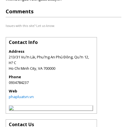
Comments
Issues with this site? Let us know.
Contact Info
Address
213/31 Vu?n Lài, Phu?ng An Phú Ðông, Qu?n 12,
H? C
Ho Chi Minh City
,
VA
700000
Phone
0934784237
Web
phapluatvn.vn
Contact Us